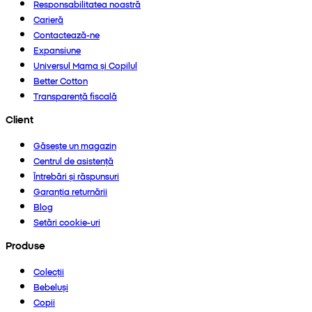
Responsabilitatea noastră
Carieră
Contactează-ne
Expansiune
Universul Mama și Copilul
Better Cotton
Transparență fiscală
Client
Găsește un magazin
Centrul de asistență
Întrebări și răspunsuri
Garanția returnării
Blog
Setări cookie-uri
Produse
Colecții
Bebeluși
Copii