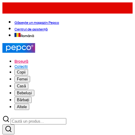
Găsește un magazin Pepco
Centrul de asistență
Română
Broșură
Colecții
Copii
Femei
Casă
Bebeluși
Bărbați
Altele