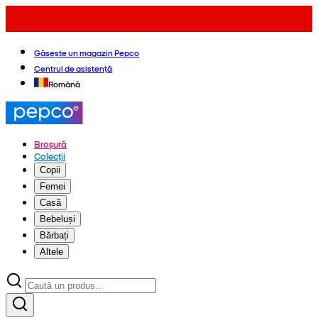
Găsește un magazin Pepco
Centrul de asistență
Română
Broșură
Colecții
Copii
Femei
Casă
Bebeluși
Bărbați
Altele