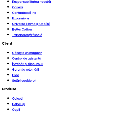
Responsabilitatea noastră
Carieră
Contactează-ne
Expansiune
Universul Mama și Copilul
Better Cotton
Transparență fiscală
Client
Găsește un magazin
Centrul de asistență
Întrebări și răspunsuri
Garanția returnării
Blog
Setări cookie-uri
Produse
Colecții
Bebeluși
Copii