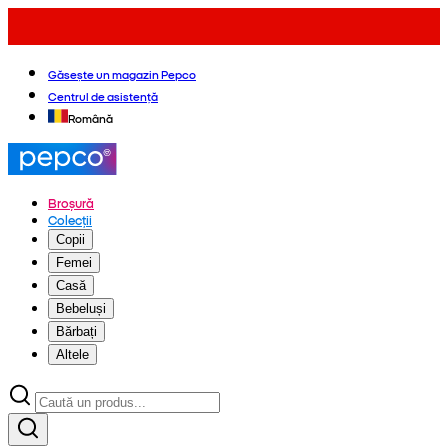
Găsește un magazin Pepco
Centrul de asistență
Română
Broșură
Colecții
Copii
Femei
Casă
Bebeluși
Bărbați
Altele