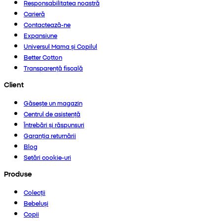
Responsabilitatea noastră
Carieră
Contactează-ne
Expansiune
Universul Mama și Copilul
Better Cotton
Transparență fiscală
Client
Găsește un magazin
Centrul de asistență
Întrebări și răspunsuri
Garanția returnării
Blog
Setări cookie-uri
Produse
Colecții
Bebeluși
Copii