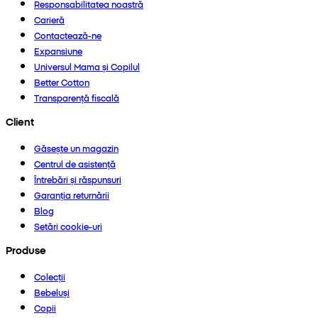
Responsabilitatea noastră
Carieră
Contactează-ne
Expansiune
Universul Mama și Copilul
Better Cotton
Transparență fiscală
Client
Găsește un magazin
Centrul de asistență
Întrebări și răspunsuri
Garanția returnării
Blog
Setări cookie-uri
Produse
Colecții
Bebeluși
Copii