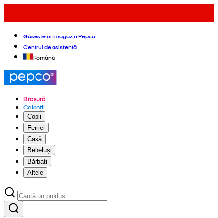
Găsește un magazin Pepco
Centrul de asistență
Română
Broșură
Colecții
Copii
Femei
Casă
Bebeluși
Bărbați
Altele