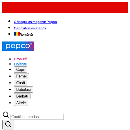
Găsește un magazin Pepco
Centrul de asistență
Română
Broșură
Colecții
Copii
Femei
Casă
Bebeluși
Bărbați
Altele