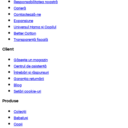
Responsabilitatea noastră
Carieră
Contactează-ne
Expansiune
Universul Mama și Copilul
Better Cotton
Transparență fiscală
Client
Găsește un magazin
Centrul de asistență
Întrebări și răspunsuri
Garanția returnării
Blog
Setări cookie-uri
Produse
Colecții
Bebeluși
Copii