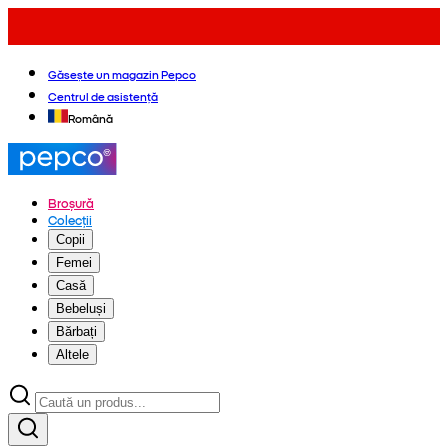
Găsește un magazin Pepco
Centrul de asistență
Română
Broșură
Colecții
Copii
Femei
Casă
Bebeluși
Bărbați
Altele