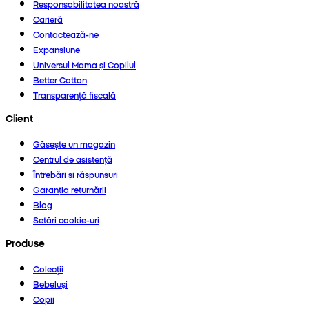
Responsabilitatea noastră
Carieră
Contactează-ne
Expansiune
Universul Mama și Copilul
Better Cotton
Transparență fiscală
Client
Găsește un magazin
Centrul de asistență
Întrebări și răspunsuri
Garanția returnării
Blog
Setări cookie-uri
Produse
Colecții
Bebeluși
Copii