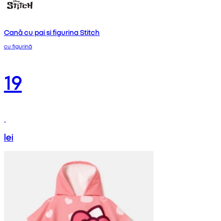
Cană cu pai și figurina Stitch
cu figurină
19
lei