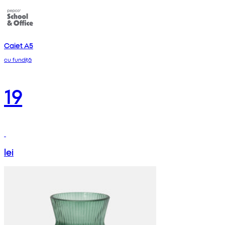
Caiet A5
cu fundiță
19
lei