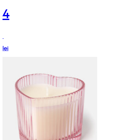
4
lei