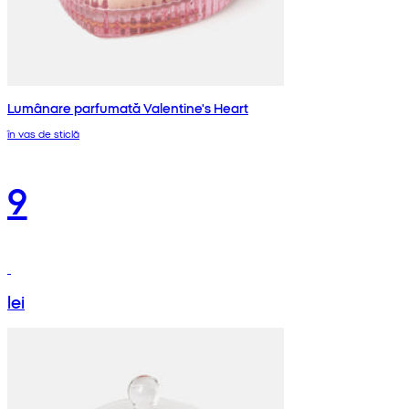
Lumânare parfumată Valentine's Heart
în vas de sticlă
9
lei