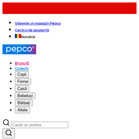
Găsește un magazin Pepco
Centrul de asistență
Română
Broșură
Colecții
Copii
Femei
Casă
Bebeluși
Bărbați
Altele