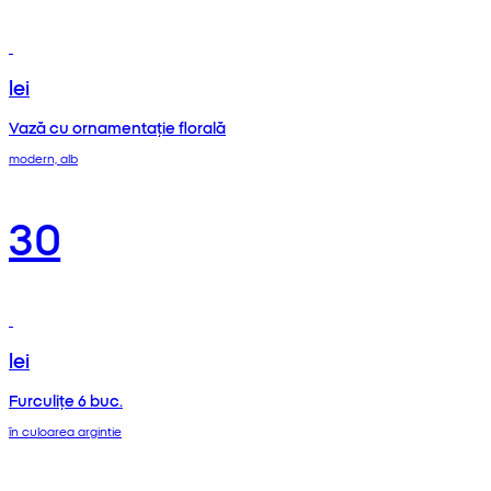
lei
Vază cu ornamentație florală
modern, alb
30
lei
Furculițe 6 buc.
în culoarea argintie