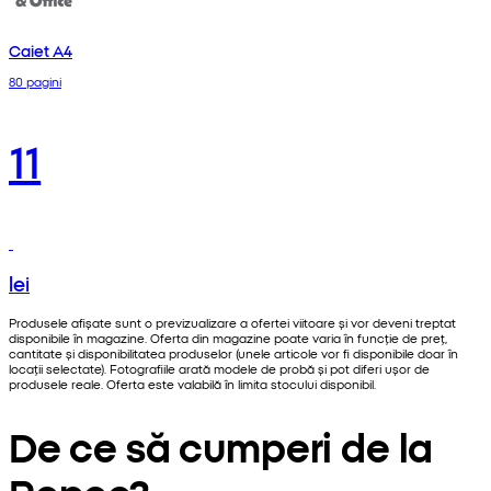
Caiet A4
80 pagini
11
lei
Produsele afișate sunt o previzualizare a ofertei viitoare și vor deveni treptat
disponibile în magazine. Oferta din magazine poate varia în funcție de preț,
cantitate și disponibilitatea produselor (unele articole vor fi disponibile doar în
locații selectate). Fotografiile arată modele de probă și pot diferi ușor de
produsele reale. Oferta este valabilă în limita stocului disponibil.
De ce să cumperi de la