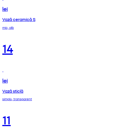
lei
Vază ceramică S
mic, alb
14
lei
Vază sticlă
simplu, transparent
11