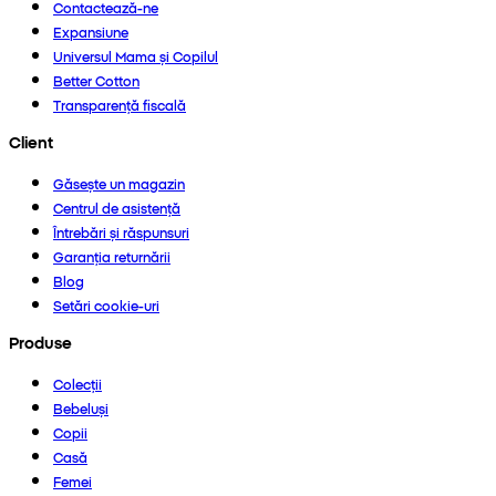
Contactează-ne
Expansiune
Universul Mama și Copilul
Better Cotton
Transparență fiscală
Client
Găsește un magazin
Centrul de asistență
Întrebări și răspunsuri
Garanția returnării
Blog
Setări cookie-uri
Produse
Colecții
Bebeluși
Copii
Casă
Femei