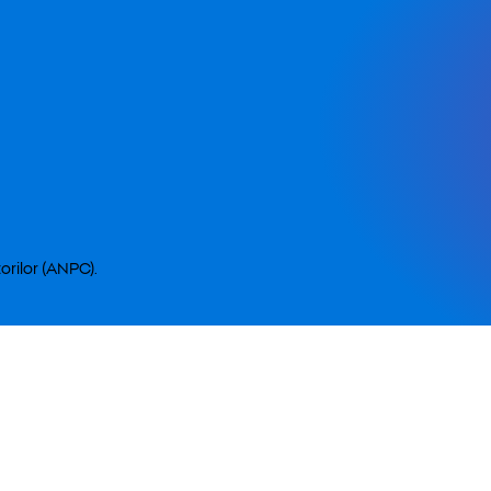
orilor (ANPC).