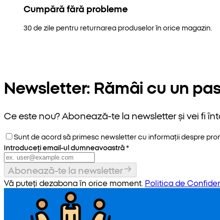
Cumpără fără probleme
30 de zile pentru returnarea produselor în orice magazin.
Newsletter: Rămâi cu un pas
Ce este nou? Abonează-te la newsletter și vei fi înt
Sunt de acord să primesc newsletter cu informații despre promoț
Introduceți email-ul dumneavoastră
*
Abonează-te la newsletter
Vă puteți dezabona în orice moment.
Politica de Confiden