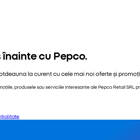
 înainte cu Pepco.
otdeauna la curent cu cele mai noi oferte și promoții
iile, produsele sau serviciile interesante ale Pepco Retail SRL pri
țialitate