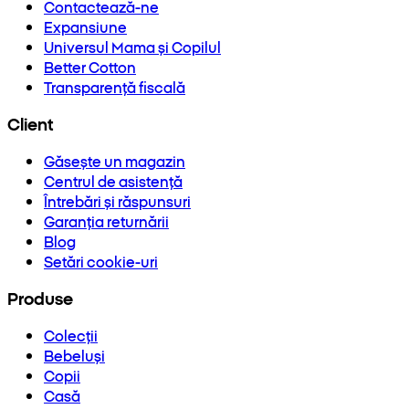
Contactează-ne
Expansiune
Universul Mama și Copilul
Better Cotton
Transparență fiscală
Client
Găsește un magazin
Centrul de asistență
Întrebări și răspunsuri
Garanția returnării
Blog
Setări cookie-uri
Produse
Colecții
Bebeluși
Copii
Casă