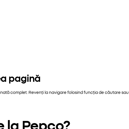
ea pagină
inată complet. Revenți la navigare folosind funcția de căutare sau 
e la Pepco?