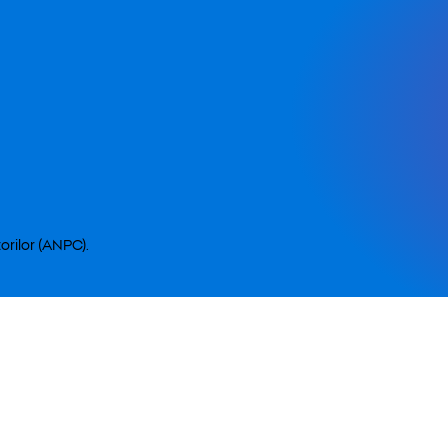
orilor (ANPC).