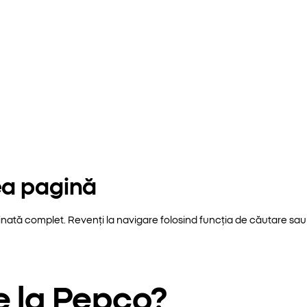
ea pagină
inată complet. Revenți la navigare folosind funcția de căutare sau 
e la Pepco?