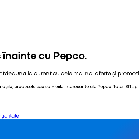
 înainte cu Pepco.
otdeauna la curent cu cele mai noi oferte și promoții
iile, produsele sau serviciile interesante ale Pepco Retail SRL pri
țialitate