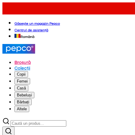
Găsește un magazin Pepco
Centrul de asistență
Română
Broșură
Colecții
Copii
Femei
Casă
Bebeluși
Bărbați
Altele