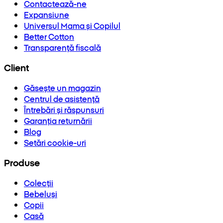
Contactează-ne
Expansiune
Universul Mama și Copilul
Better Cotton
Transparență fiscală
Client
Găsește un magazin
Centrul de asistență
Întrebări și răspunsuri
Garanția returnării
Blog
Setări cookie-uri
Produse
Colecții
Bebeluși
Copii
Casă