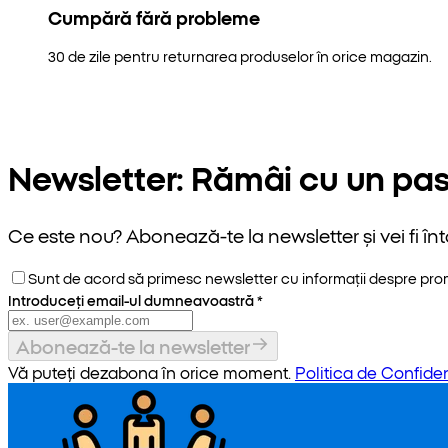
Cumpără fără probleme
30 de zile pentru returnarea produselor în orice magazin.
Newsletter: Rămâi cu un pas
Ce este nou? Abonează-te la newsletter și vei fi înt
Sunt de acord să primesc newsletter cu informații despre promoț
Introduceți email-ul dumneavoastră
*
Abonează-te la newsletter
Vă puteți dezabona în orice moment.
Politica de Confiden