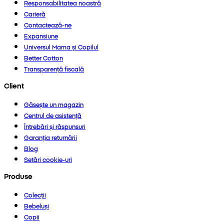
Responsabilitatea noastră
Carieră
Contactează-ne
Expansiune
Universul Mama și Copilul
Better Cotton
Transparență fiscală
Client
Găsește un magazin
Centrul de asistență
Întrebări și răspunsuri
Garanția returnării
Blog
Setări cookie-uri
Produse
Colecții
Bebeluși
Copii