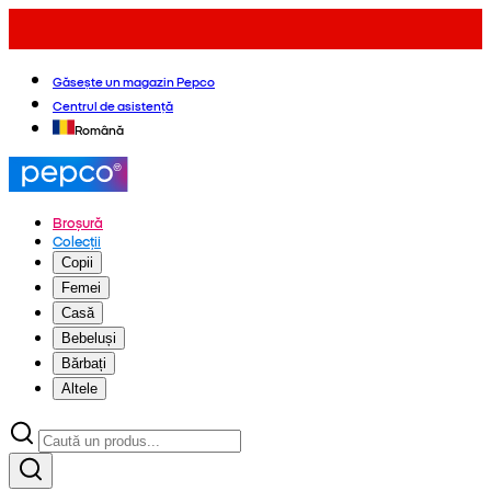
Găsește un magazin Pepco
Centrul de asistență
Română
Broșură
Colecții
Copii
Femei
Casă
Bebeluși
Bărbați
Altele