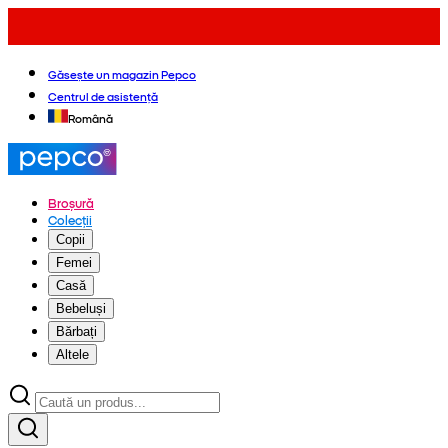
Găsește un magazin Pepco
Centrul de asistență
Română
Broșură
Colecții
Copii
Femei
Casă
Bebeluși
Bărbați
Altele