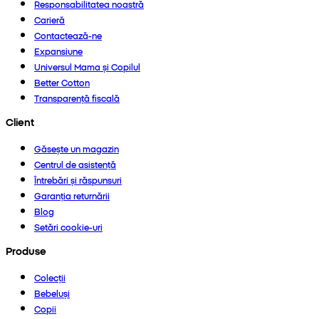
Responsabilitatea noastră
Carieră
Contactează-ne
Expansiune
Universul Mama și Copilul
Better Cotton
Transparență fiscală
Client
Găsește un magazin
Centrul de asistență
Întrebări și răspunsuri
Garanția returnării
Blog
Setări cookie-uri
Produse
Colecții
Bebeluși
Copii