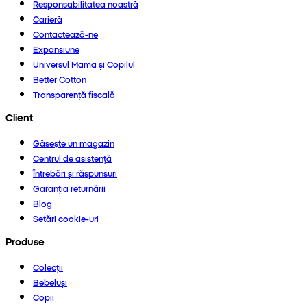
Responsabilitatea noastră
Carieră
Contactează-ne
Expansiune
Universul Mama și Copilul
Better Cotton
Transparență fiscală
Client
Găsește un magazin
Centrul de asistență
Întrebări și răspunsuri
Garanția returnării
Blog
Setări cookie-uri
Produse
Colecții
Bebeluși
Copii