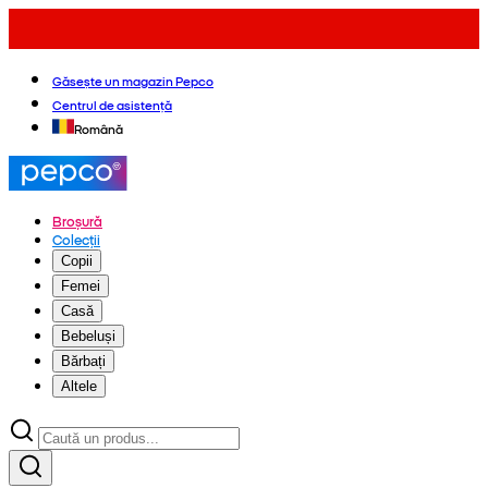
Găsește un magazin Pepco
Centrul de asistență
Română
Broșură
Colecții
Copii
Femei
Casă
Bebeluși
Bărbați
Altele