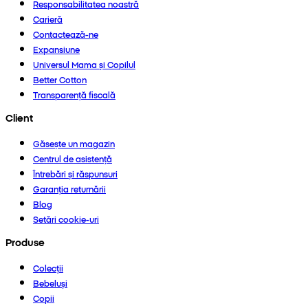
Responsabilitatea noastră
Carieră
Contactează-ne
Expansiune
Universul Mama și Copilul
Better Cotton
Transparență fiscală
Client
Găsește un magazin
Centrul de asistență
Întrebări și răspunsuri
Garanția returnării
Blog
Setări cookie-uri
Produse
Colecții
Bebeluși
Copii