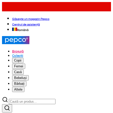
Găsește un magazin Pepco
Centrul de asistență
Română
Broșură
Colecții
Copii
Femei
Casă
Bebeluși
Bărbați
Altele