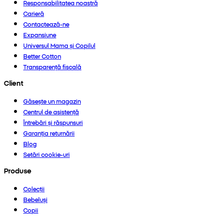
Responsabilitatea noastră
Carieră
Contactează-ne
Expansiune
Universul Mama și Copilul
Better Cotton
Transparență fiscală
Client
Găsește un magazin
Centrul de asistență
Întrebări și răspunsuri
Garanția returnării
Blog
Setări cookie-uri
Produse
Colecții
Bebeluși
Copii