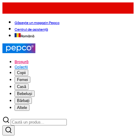
Găsește un magazin Pepco
Centrul de asistență
Română
Broșură
Colecții
Copii
Femei
Casă
Bebeluși
Bărbați
Altele