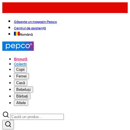
Găsește un magazin Pepco
Centrul de asistență
Română
Broșură
Colecții
Copii
Femei
Casă
Bebeluși
Bărbați
Altele