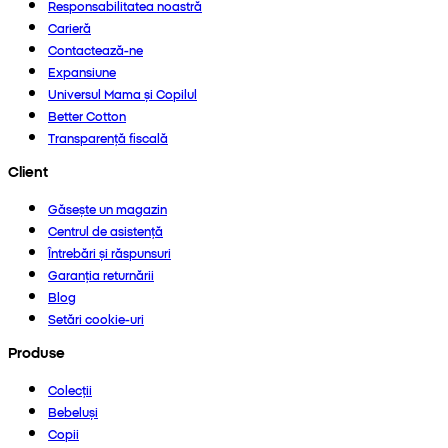
Responsabilitatea noastră
Carieră
Contactează-ne
Expansiune
Universul Mama și Copilul
Better Cotton
Transparență fiscală
Client
Găsește un magazin
Centrul de asistență
Întrebări și răspunsuri
Garanția returnării
Blog
Setări cookie-uri
Produse
Colecții
Bebeluși
Copii