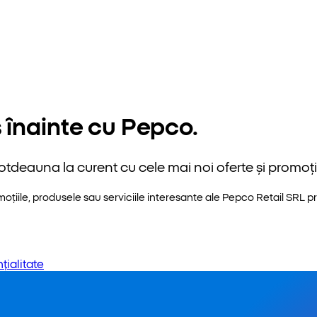
 înainte cu Pepco.
otdeauna la curent cu cele mai noi oferte și promoții
iile, produsele sau serviciile interesante ale Pepco Retail SRL pri
țialitate