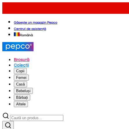
Găsește un magazin Pepco
Centrul de asistență
Română
Broșură
Colecții
Copii
Femei
Casă
Bebeluși
Bărbați
Altele