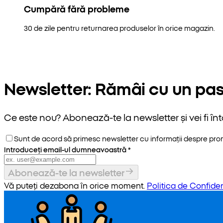
Cumpără fără probleme
30 de zile pentru returnarea produselor în orice magazin.
Newsletter: Rămâi cu un pas
Ce este nou? Abonează-te la newsletter și vei fi înt
Sunt de acord să primesc newsletter cu informații despre promoț
Introduceți email-ul dumneavoastră
*
Abonează-te la newsletter
Vă puteți dezabona în orice moment.
Politica de Confiden