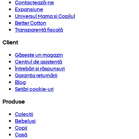
Contactează-ne
Expansiune
Universul Mama și Copilul
Better Cotton
Transparență fiscală
Client
Găsește un magazin
Centrul de asistență
Întrebări și răspunsuri
Garanția returnării
Blog
Setări cookie-uri
Produse
Colecții
Bebeluși
Copii
Casă