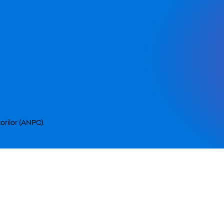
orilor (ANPC).