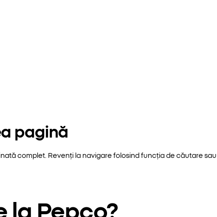
ea pagină
inată complet. Revenți la navigare folosind funcția de căutare sau 
e la Pepco?