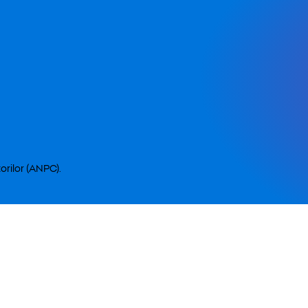
orilor (ANPC).