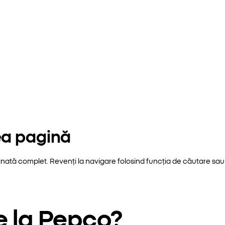
ea pagină
inată complet. Revenți la navigare folosind funcția de căutare sau 
e la Pepco?