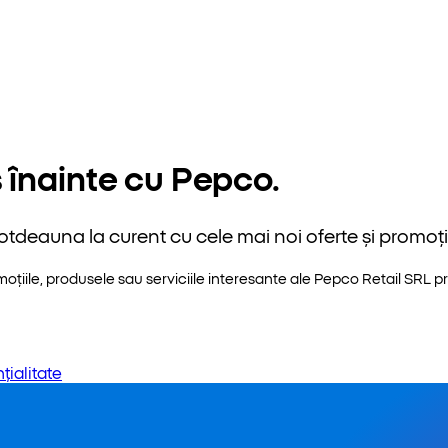
 înainte cu Pepco.
otdeauna la curent cu cele mai noi oferte și promoții
iile, produsele sau serviciile interesante ale Pepco Retail SRL pri
țialitate