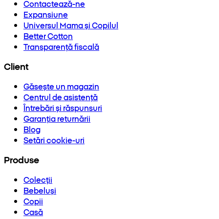
Contactează-ne
Expansiune
Universul Mama și Copilul
Better Cotton
Transparență fiscală
Client
Găsește un magazin
Centrul de asistență
Întrebări și răspunsuri
Garanția returnării
Blog
Setări cookie-uri
Produse
Colecții
Bebeluși
Copii
Casă