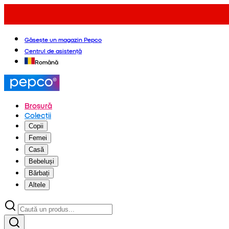
Găsește un magazin Pepco
Centrul de asistență
Română
Broșură
Colecții
Copii
Femei
Casă
Bebeluși
Bărbați
Altele