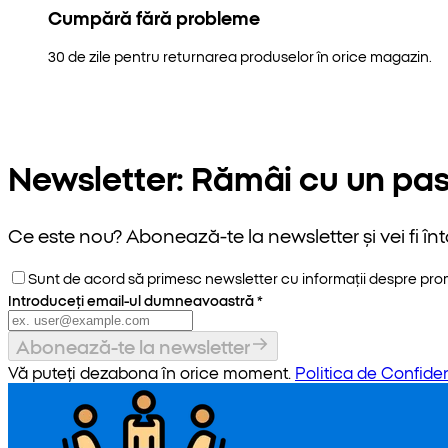
Cumpără fără probleme
30 de zile pentru returnarea produselor în orice magazin.
Newsletter: Rămâi cu un pas
Ce este nou? Abonează-te la newsletter și vei fi înt
Sunt de acord să primesc newsletter cu informații despre promoț
Introduceți email-ul dumneavoastră
*
Abonează-te la newsletter
Vă puteți dezabona în orice moment.
Politica de Confiden