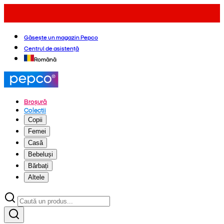
Găsește un magazin Pepco
Centrul de asistență
Română
Broșură
Colecții
Copii
Femei
Casă
Bebeluși
Bărbați
Altele