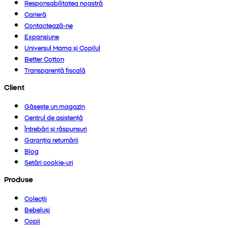
Responsabilitatea noastră
Carieră
Contactează-ne
Expansiune
Universul Mama și Copilul
Better Cotton
Transparență fiscală
Client
Găsește un magazin
Centrul de asistență
Întrebări și răspunsuri
Garanția returnării
Blog
Setări cookie-uri
Produse
Colecții
Bebeluși
Copii