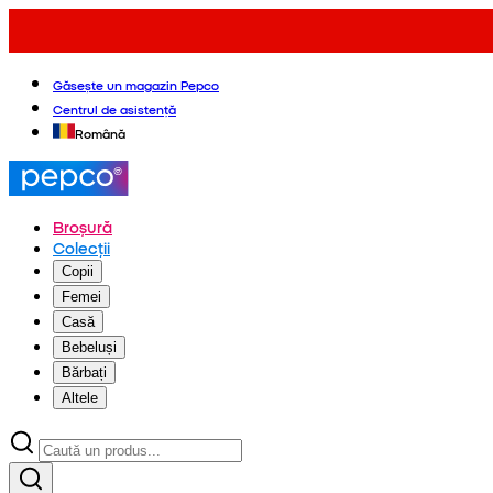
Găsește un magazin Pepco
Centrul de asistență
Română
Broșură
Colecții
Copii
Femei
Casă
Bebeluși
Bărbați
Altele