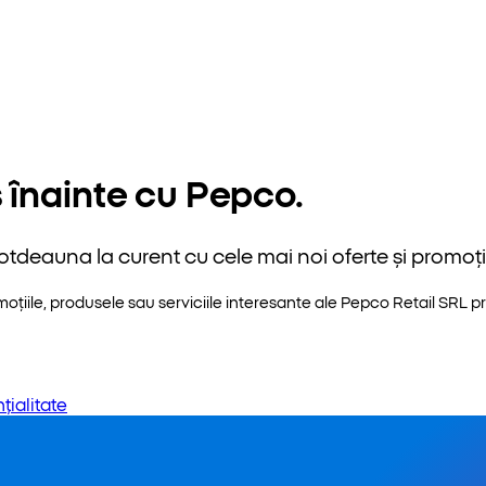
 înainte cu Pepco.
otdeauna la curent cu cele mai noi oferte și promoții
iile, produsele sau serviciile interesante ale Pepco Retail SRL pri
țialitate