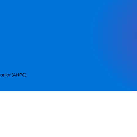
orilor (ANPC).