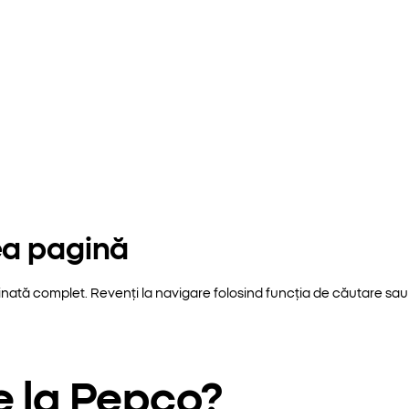
ea pagină
inată complet. Revenți la navigare folosind funcția de căutare sau 
e la Pepco?