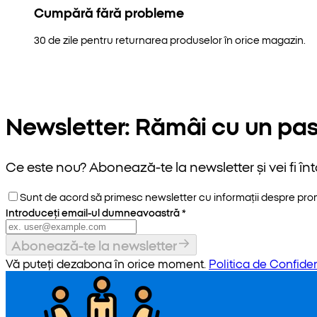
Cumpără fără probleme
30 de zile pentru returnarea produselor în orice magazin.
Newsletter: Rămâi cu un pas
Ce este nou? Abonează-te la newsletter și vei fi înt
Sunt de acord să primesc newsletter cu informații despre promoț
Introduceți email-ul dumneavoastră
*
Abonează-te la newsletter
Vă puteți dezabona în orice moment.
Politica de Confiden