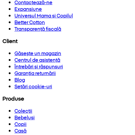
Contactează-ne
Expansiune
Universul Mama și Copilul
Better Cotton
Transparență fiscală
Client
Găsește un magazin
Centrul de asistență
Întrebări și răspunsuri
Garanția returnării
Blog
Setări cookie-uri
Produse
Colecții
Bebeluși
Copii
Casă