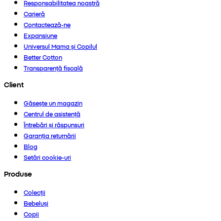
Responsabilitatea noastră
Carieră
Contactează-ne
Expansiune
Universul Mama și Copilul
Better Cotton
Transparență fiscală
Client
Găsește un magazin
Centrul de asistență
Întrebări și răspunsuri
Garanția returnării
Blog
Setări cookie-uri
Produse
Colecții
Bebeluși
Copii