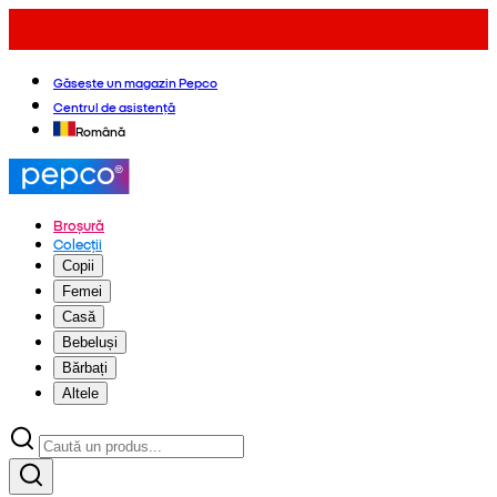
Găsește un magazin Pepco
Centrul de asistență
Română
Broșură
Colecții
Copii
Femei
Casă
Bebeluși
Bărbați
Altele