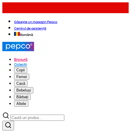
Găsește un magazin Pepco
Centrul de asistență
Română
Broșură
Colecții
Copii
Femei
Casă
Bebeluși
Bărbați
Altele