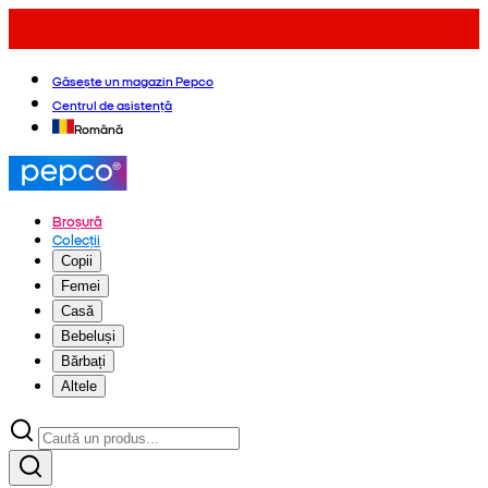
Găsește un magazin Pepco
Centrul de asistență
Română
Broșură
Colecții
Copii
Femei
Casă
Bebeluși
Bărbați
Altele