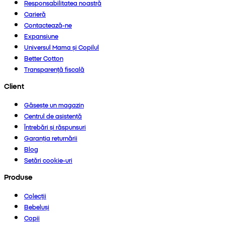
Responsabilitatea noastră
Carieră
Contactează-ne
Expansiune
Universul Mama și Copilul
Better Cotton
Transparență fiscală
Client
Găsește un magazin
Centrul de asistență
Întrebări și răspunsuri
Garanția returnării
Blog
Setări cookie-uri
Produse
Colecții
Bebeluși
Copii