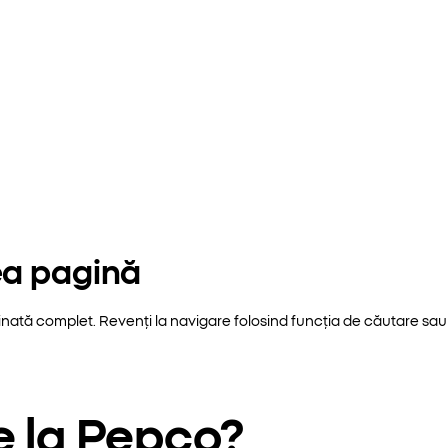
ea pagină
inată complet. Revenți la navigare folosind funcția de căutare sau 
e la Pepco?