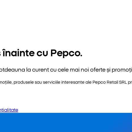
 înainte cu Pepco.
otdeauna la curent cu cele mai noi oferte și promoții
iile, produsele sau serviciile interesante ale Pepco Retail SRL pri
țialitate