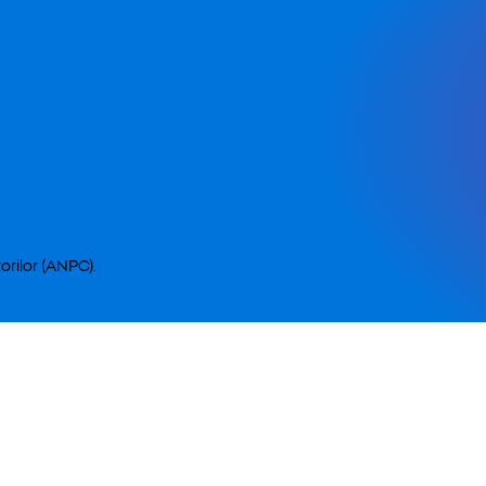
orilor (ANPC).