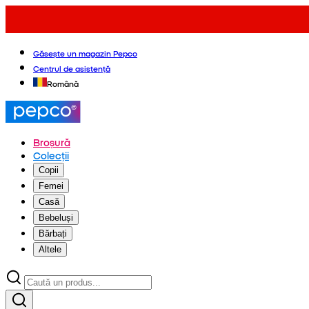
Găsește un magazin Pepco
Centrul de asistență
Română
Broșură
Colecții
Copii
Femei
Casă
Bebeluși
Bărbați
Altele