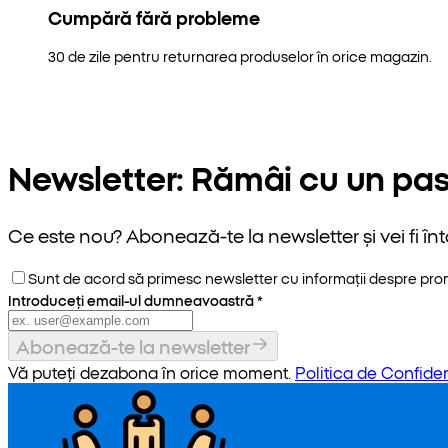
Cumpără fără probleme
30 de zile pentru returnarea produselor în orice magazin.
Newsletter: Rămâi cu un pas
Ce este nou? Abonează-te la newsletter și vei fi înt
Sunt de acord să primesc newsletter cu informații despre promoț
Introduceți email-ul dumneavoastră
*
Abonează-te la newsletter
Vă puteți dezabona în orice moment.
Politica de Confiden