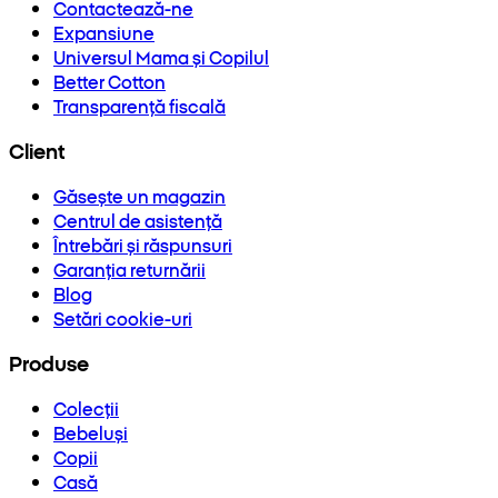
Contactează-ne
Expansiune
Universul Mama și Copilul
Better Cotton
Transparență fiscală
Client
Găsește un magazin
Centrul de asistență
Întrebări și răspunsuri
Garanția returnării
Blog
Setări cookie-uri
Produse
Colecții
Bebeluși
Copii
Casă