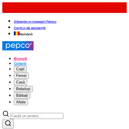
Găsește un magazin Pepco
Centrul de asistență
Română
Broșură
Colecții
Copii
Femei
Casă
Bebeluși
Bărbați
Altele