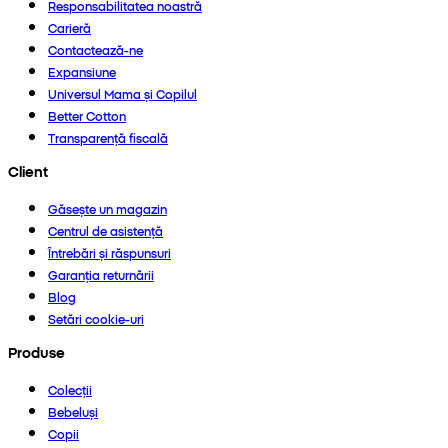
Responsabilitatea noastră
Carieră
Contactează-ne
Expansiune
Universul Mama și Copilul
Better Cotton
Transparență fiscală
Client
Găsește un magazin
Centrul de asistență
Întrebări și răspunsuri
Garanția returnării
Blog
Setări cookie-uri
Produse
Colecții
Bebeluși
Copii