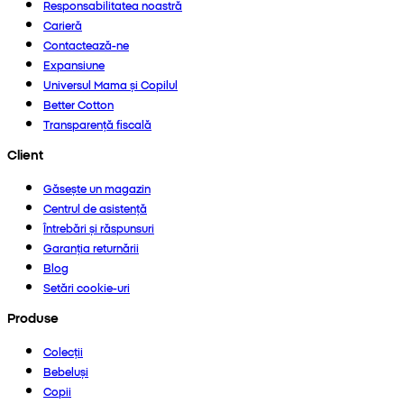
Responsabilitatea noastră
Carieră
Contactează-ne
Expansiune
Universul Mama și Copilul
Better Cotton
Transparență fiscală
Client
Găsește un magazin
Centrul de asistență
Întrebări și răspunsuri
Garanția returnării
Blog
Setări cookie-uri
Produse
Colecții
Bebeluși
Copii