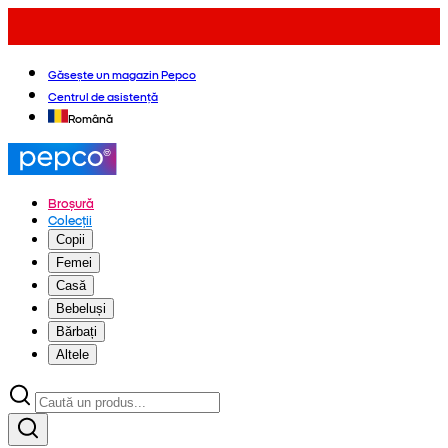
Găsește un magazin Pepco
Centrul de asistență
Română
Broșură
Colecții
Copii
Femei
Casă
Bebeluși
Bărbați
Altele