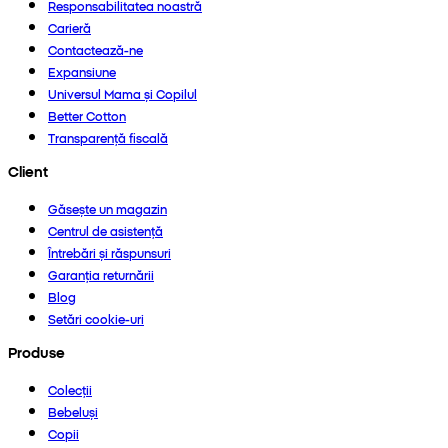
Responsabilitatea noastră
Carieră
Contactează-ne
Expansiune
Universul Mama și Copilul
Better Cotton
Transparență fiscală
Client
Găsește un magazin
Centrul de asistență
Întrebări și răspunsuri
Garanția returnării
Blog
Setări cookie-uri
Produse
Colecții
Bebeluși
Copii