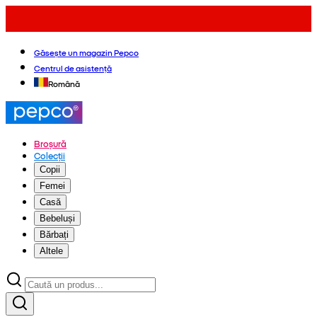
Găsește un magazin Pepco
Centrul de asistență
Română
Broșură
Colecții
Copii
Femei
Casă
Bebeluși
Bărbați
Altele