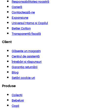
Responsabilitatea noastră
Carieră
Contactează-ne
Expansiune
Universul Mama și Copilul
Better Cotton
Transparență fiscală
Client
Găsește un magazin
Centrul de asistență
Întrebări și răspunsuri
Garanția returnării
Blog
Setări cookie-uri
Produse
Colecții
Bebeluși
Copii