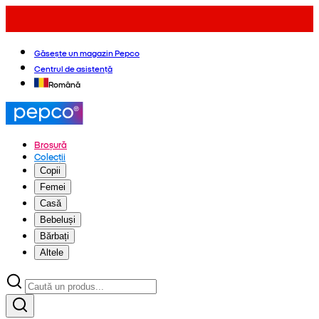
Găsește un magazin Pepco
Centrul de asistență
Română
Broșură
Colecții
Copii
Femei
Casă
Bebeluși
Bărbați
Altele