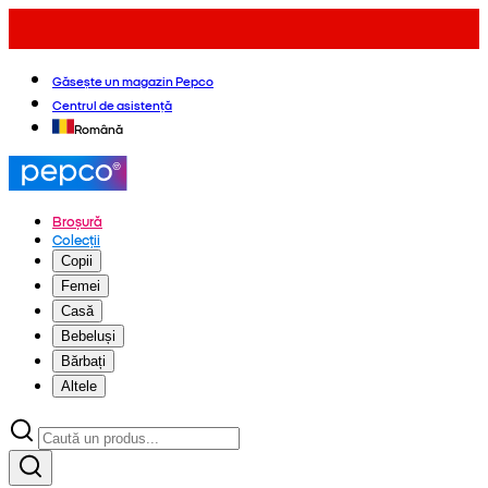
Găsește un magazin Pepco
Centrul de asistență
Română
Broșură
Colecții
Copii
Femei
Casă
Bebeluși
Bărbați
Altele