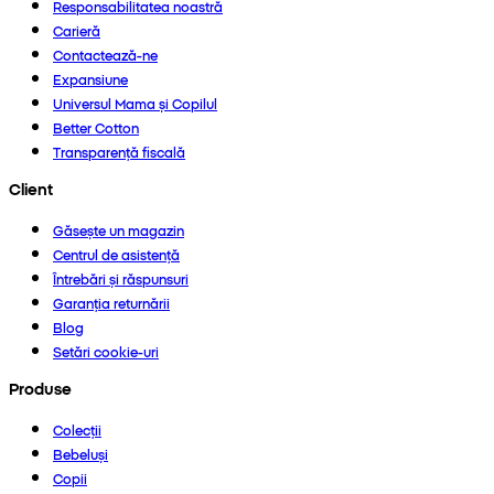
Responsabilitatea noastră
Carieră
Contactează-ne
Expansiune
Universul Mama și Copilul
Better Cotton
Transparență fiscală
Client
Găsește un magazin
Centrul de asistență
Întrebări și răspunsuri
Garanția returnării
Blog
Setări cookie-uri
Produse
Colecții
Bebeluși
Copii