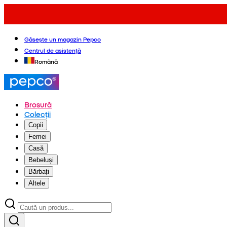
Găsește un magazin Pepco
Centrul de asistență
Română
Broșură
Colecții
Copii
Femei
Casă
Bebeluși
Bărbați
Altele