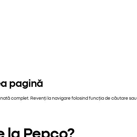
ea pagină
inată complet. Revenți la navigare folosind funcția de căutare sau 
e la Pepco?