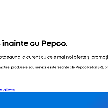
 înainte cu Pepco.
otdeauna la curent cu cele mai noi oferte și promoții
iile, produsele sau serviciile interesante ale Pepco Retail SRL pri
țialitate