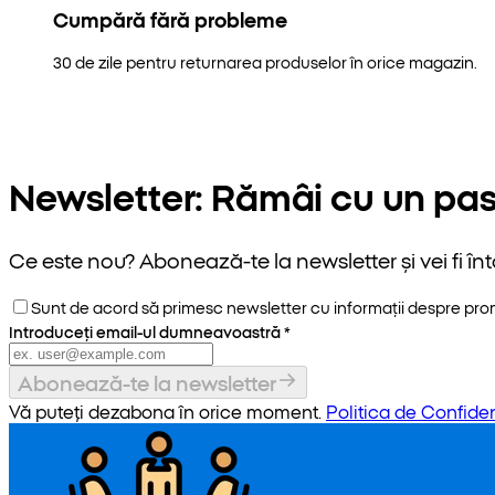
Cumpără fără probleme
30 de zile pentru returnarea produselor în orice magazin.
Newsletter: Rămâi cu un pas
Ce este nou? Abonează-te la newsletter și vei fi înt
Sunt de acord să primesc newsletter cu informații despre promoț
Introduceți email-ul dumneavoastră
*
Abonează-te la newsletter
Vă puteți dezabona în orice moment.
Politica de Confiden