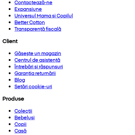
Contactează-ne
Expansiune
Universul Mama și Copilul
Better Cotton
Transparență fiscală
Client
Găsește un magazin
Centrul de asistență
Întrebări și răspunsuri
Garanția returnării
Blog
Setări cookie-uri
Produse
Colecții
Bebeluși
Copii
Casă