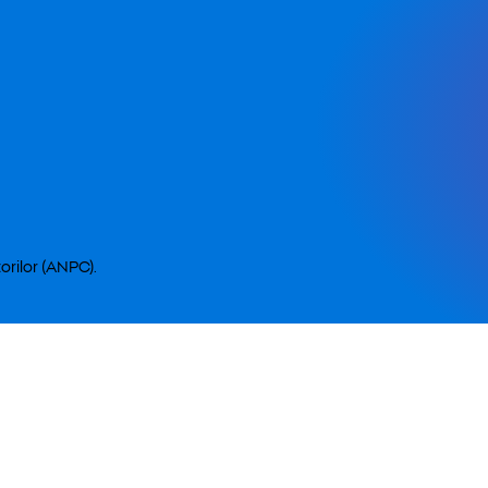
orilor (ANPC).