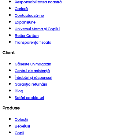
Responsabilitatea noastră
Carieră
Contactează-ne
Expansiune
Universul Mama și Copilul
Better Cotton
Transparență fiscală
Client
Găsește un magazin
Centrul de asistență
Întrebări și răspunsuri
Garanția returnării
Blog
Setări cookie-uri
Produse
Colecții
Bebeluși
Copii