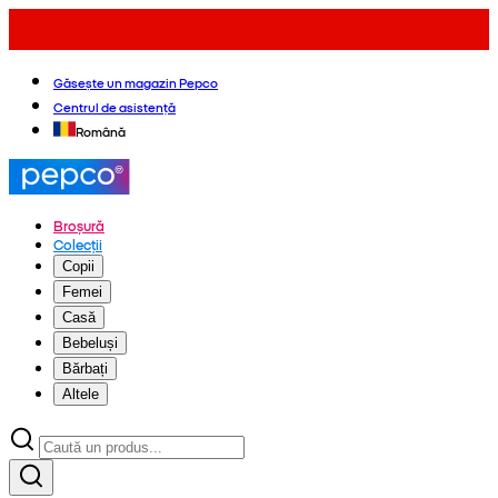
Găsește un magazin Pepco
Centrul de asistență
Română
Broșură
Colecții
Copii
Femei
Casă
Bebeluși
Bărbați
Altele