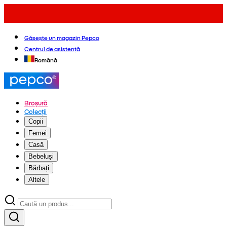
Găsește un magazin Pepco
Centrul de asistență
Română
Broșură
Colecții
Copii
Femei
Casă
Bebeluși
Bărbați
Altele