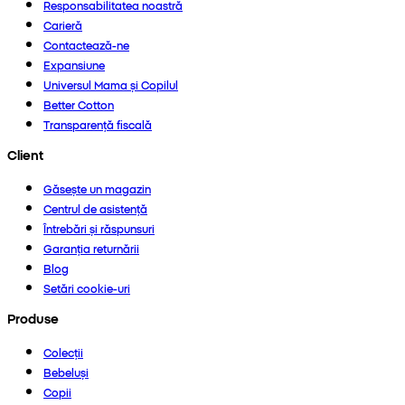
Responsabilitatea noastră
Carieră
Contactează-ne
Expansiune
Universul Mama și Copilul
Better Cotton
Transparență fiscală
Client
Găsește un magazin
Centrul de asistență
Întrebări și răspunsuri
Garanția returnării
Blog
Setări cookie-uri
Produse
Colecții
Bebeluși
Copii