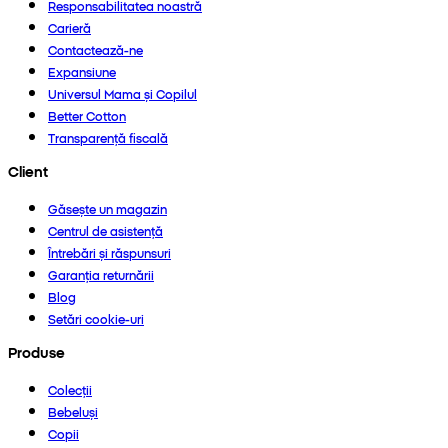
Responsabilitatea noastră
Carieră
Contactează-ne
Expansiune
Universul Mama și Copilul
Better Cotton
Transparență fiscală
Client
Găsește un magazin
Centrul de asistență
Întrebări și răspunsuri
Garanția returnării
Blog
Setări cookie-uri
Produse
Colecții
Bebeluși
Copii