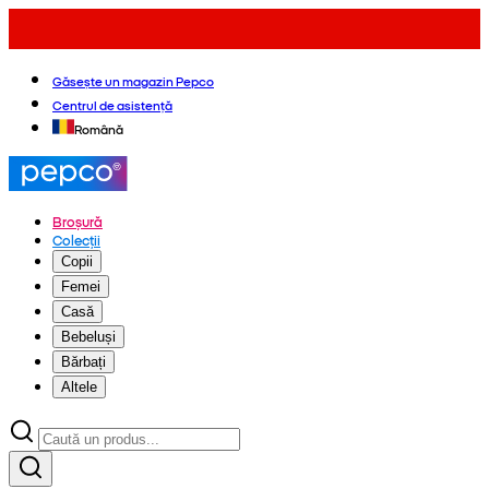
Găsește un magazin Pepco
Centrul de asistență
Română
Broșură
Colecții
Copii
Femei
Casă
Bebeluși
Bărbați
Altele