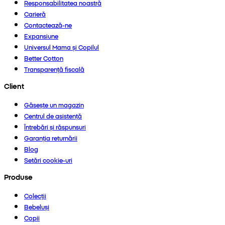
Responsabilitatea noastră
Carieră
Contactează-ne
Expansiune
Universul Mama și Copilul
Better Cotton
Transparență fiscală
Client
Găsește un magazin
Centrul de asistență
Întrebări și răspunsuri
Garanția returnării
Blog
Setări cookie-uri
Produse
Colecții
Bebeluși
Copii