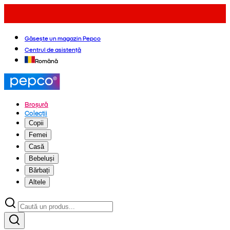
Găsește un magazin Pepco
Centrul de asistență
Română
Broșură
Colecții
Copii
Femei
Casă
Bebeluși
Bărbați
Altele