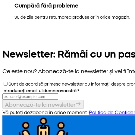
Cumpără fără probleme
30 de zile pentru returnarea produselor în orice magazin.
Newsletter: Rămâi cu un pas
Ce este nou? Abonează-te la newsletter și vei fi înt
Sunt de acord să primesc newsletter cu informații despre promoț
Introduceți email-ul dumneavoastră
*
Abonează-te la newsletter
Vă puteți dezabona în orice moment.
Politica de Confiden