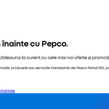
 înainte cu Pepco.
otdeauna la curent cu cele mai noi oferte și promoții
iile, produsele sau serviciile interesante ale Pepco Retail SRL pri
țialitate