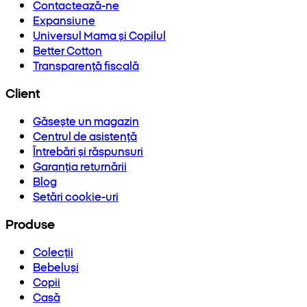
Contactează-ne
Expansiune
Universul Mama și Copilul
Better Cotton
Transparență fiscală
Client
Găsește un magazin
Centrul de asistență
Întrebări și răspunsuri
Garanția returnării
Blog
Setări cookie-uri
Produse
Colecții
Bebeluși
Copii
Casă