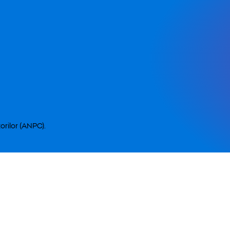
orilor (ANPC).