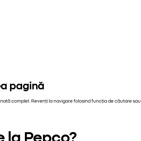
ea pagină
inată complet. Revenți la navigare folosind funcția de căutare sau 
e la Pepco?