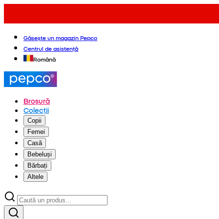
Găsește un magazin Pepco
Centrul de asistență
Română
Broșură
Colecții
Copii
Femei
Casă
Bebeluși
Bărbați
Altele