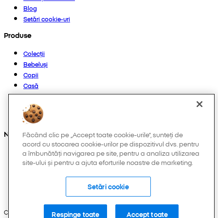
Blog
Setări cookie-uri
Produse
Colecții
Bebeluși
Copii
Casă
Femei
Bărbați
Altele
Ne găsești și pe:
Făcând clic pe „Accept toate cookie-urile”, sunteți de
acord cu stocarea cookie-urilor pe dispozitivul dvs. pentru
a îmbunătăți navigarea pe site, pentru a analiza utilizarea
site-ului și pentru a ajuta eforturile noastre de marketing.
Setări cookie
Copyright © 2026 Pepco. Toate drepturile rezervate.
Respinge toate
Accept toate