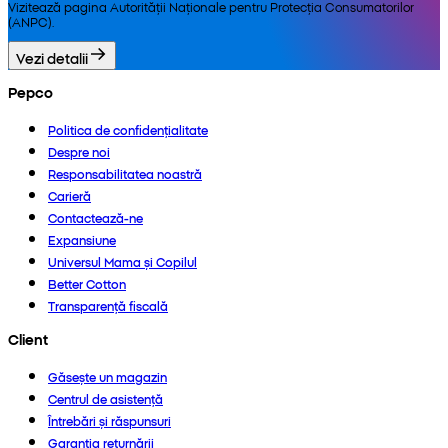
Vizitează pagina Autorității Naționale pentru Protecția Consumatorilor
(ANPC).
Vezi detalii
Pepco
Politica de confidențialitate
Despre noi
Responsabilitatea noastră
Carieră
Contactează-ne
Expansiune
Universul Mama și Copilul
Better Cotton
Transparență fiscală
Client
Găsește un magazin
Centrul de asistență
Întrebări și răspunsuri
Garanția returnării