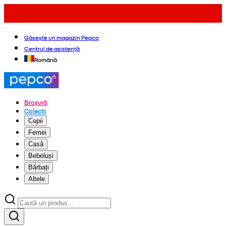
Găsește un magazin Pepco
Centrul de asistență
Română
Broșură
Colecții
Copii
Femei
Casă
Bebeluși
Bărbați
Altele