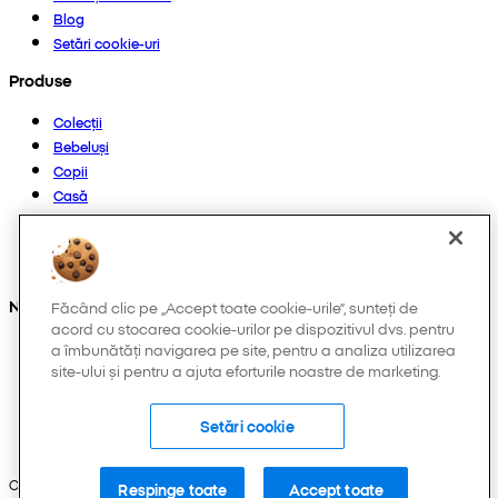
Blog
Setări cookie-uri
Produse
Colecții
Bebeluși
Copii
Casă
Femei
Bărbați
Altele
Ne găsești și pe:
Făcând clic pe „Accept toate cookie-urile”, sunteți de
acord cu stocarea cookie-urilor pe dispozitivul dvs. pentru
a îmbunătăți navigarea pe site, pentru a analiza utilizarea
site-ului și pentru a ajuta eforturile noastre de marketing.
Setări cookie
Copyright © 2026 Pepco. Toate drepturile rezervate.
Respinge toate
Accept toate