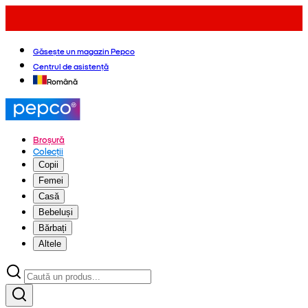
Găsește un magazin Pepco
Centrul de asistență
Română
Broșură
Colecții
Copii
Femei
Casă
Bebeluși
Bărbați
Altele