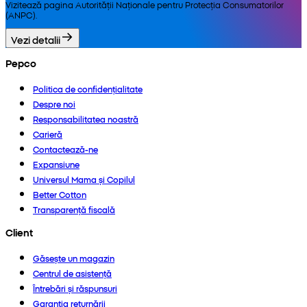
Vizitează pagina Autorității Naționale pentru Protecția Consumatorilor
(ANPC).
Vezi detalii
Pepco
Politica de confidențialitate
Despre noi
Responsabilitatea noastră
Carieră
Contactează-ne
Expansiune
Universul Mama și Copilul
Better Cotton
Transparență fiscală
Client
Găsește un magazin
Centrul de asistență
Întrebări și răspunsuri
Garanția returnării