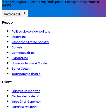
Vizitează pagina Autorității Naționale pentru Protecția Consumatorilor
(ANPC).
Vezi detalii
Pepco
Politica de confidențialitate
Despre noi
Responsabilitatea noastră
Carieră
Contactează-ne
Expansiune
Universul Mama și Copilul
Better Cotton
Transparență fiscală
Client
Găsește un magazin
Centrul de asistență
Întrebări și răspunsuri
Garanția returnării