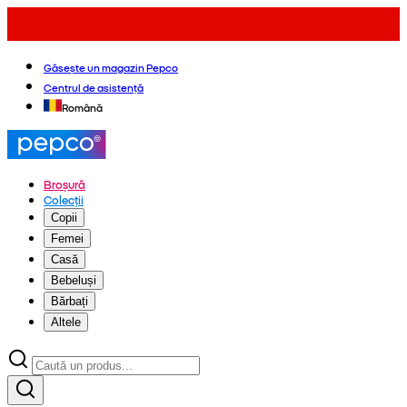
Găsește un magazin Pepco
Centrul de asistență
Română
Broșură
Colecții
Copii
Femei
Casă
Bebeluși
Bărbați
Altele