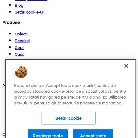
Blog
Setări cookie-uri
Produse
Colecții
Bebeluși
Copii
Casă
Femei
Bărbați
Altele
Ne găsești și pe:
Făcând clic pe „Accept toate cookie-urile”, sunteți de
acord cu stocarea cookie-urilor pe dispozitivul dvs. pentru
a îmbunătăți navigarea pe site, pentru a analiza utilizarea
site-ului și pentru a ajuta eforturile noastre de marketing.
Setări cookie
Copyright © 2026 Pepco. Toate drepturile rezervate.
Respinge toate
Accept toate