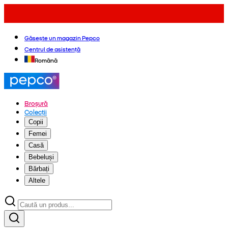
Găsește un magazin Pepco
Centrul de asistență
Română
Broșură
Colecții
Copii
Femei
Casă
Bebeluși
Bărbați
Altele