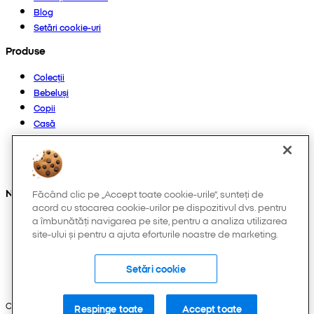
Blog
Setări cookie-uri
Produse
Colecții
Bebeluși
Copii
Casă
Femei
Bărbați
Altele
Ne găsești și pe:
Făcând clic pe „Accept toate cookie-urile”, sunteți de
acord cu stocarea cookie-urilor pe dispozitivul dvs. pentru
a îmbunătăți navigarea pe site, pentru a analiza utilizarea
site-ului și pentru a ajuta eforturile noastre de marketing.
Setări cookie
Copyright © 2026 Pepco. Toate drepturile rezervate.
Respinge toate
Accept toate