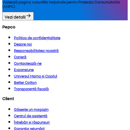
Vizitează pagina Autorității Naționale pentru Protecția Consumatorilor
(ANPC).
Vezi detalii
Pepco
Politica de confidențialitate
Despre noi
Responsabilitatea noastră
Carieră
Contactează-ne
Expansiune
Universul Mama și Copilul
Better Cotton
Transparență fiscală
Client
Găsește un magazin
Centrul de asistență
Întrebări și răspunsuri
Garanția returnării