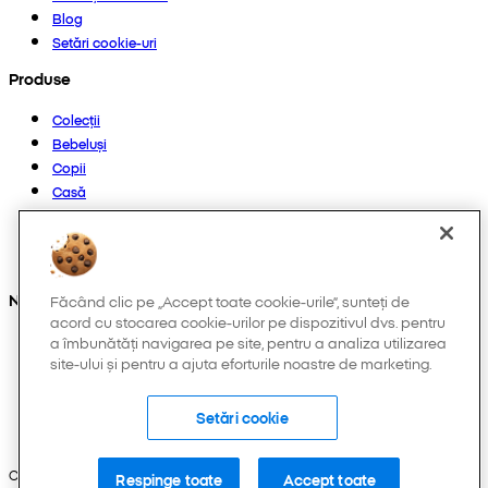
Blog
Setări cookie-uri
Produse
Colecții
Bebeluși
Copii
Casă
Femei
Bărbați
Altele
Ne găsești și pe:
Făcând clic pe „Accept toate cookie-urile”, sunteți de
acord cu stocarea cookie-urilor pe dispozitivul dvs. pentru
a îmbunătăți navigarea pe site, pentru a analiza utilizarea
site-ului și pentru a ajuta eforturile noastre de marketing.
Setări cookie
Copyright © 2026 Pepco. Toate drepturile rezervate.
Respinge toate
Accept toate