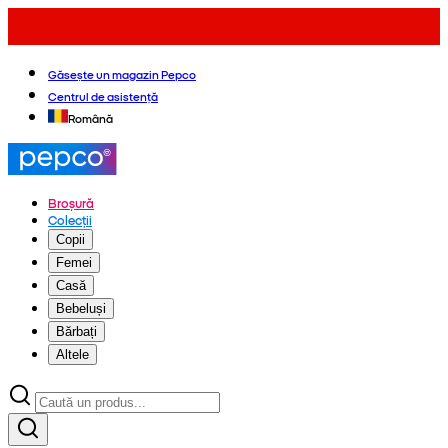
Găsește un magazin Pepco
Centrul de asistență
Română
Broșură
Colecții
Copii
Femei
Casă
Bebeluși
Bărbați
Altele