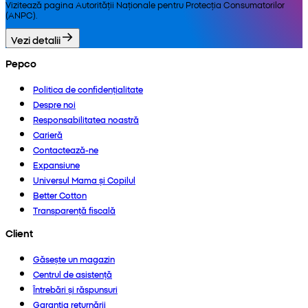
Vizitează pagina Autorității Naționale pentru Protecția Consumatorilor
(ANPC).
Vezi detalii
Pepco
Politica de confidențialitate
Despre noi
Responsabilitatea noastră
Carieră
Contactează-ne
Expansiune
Universul Mama și Copilul
Better Cotton
Transparență fiscală
Client
Găsește un magazin
Centrul de asistență
Întrebări și răspunsuri
Garanția returnării