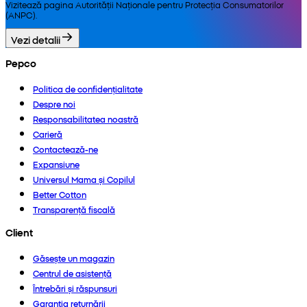
Vizitează pagina Autorității Naționale pentru Protecția Consumatorilor
(ANPC).
Vezi detalii
Pepco
Politica de confidențialitate
Despre noi
Responsabilitatea noastră
Carieră
Contactează-ne
Expansiune
Universul Mama și Copilul
Better Cotton
Transparență fiscală
Client
Găsește un magazin
Centrul de asistență
Întrebări și răspunsuri
Garanția returnării