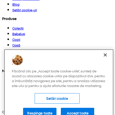
Blog
Setări cookie-uri
Produse
Colecții
Bebeluși
Copii
Casă
Femei
Bărbați
Altele
Ne găsești și pe:
Făcând clic pe „Accept toate cookie-urile”, sunteți de
acord cu stocarea cookie-urilor pe dispozitivul dvs. pentru
a îmbunătăți navigarea pe site, pentru a analiza utilizarea
site-ului și pentru a ajuta eforturile noastre de marketing.
Setări cookie
Copyright © 2026 Pepco. Toate drepturile rezervate.
Respinge toate
Accept toate