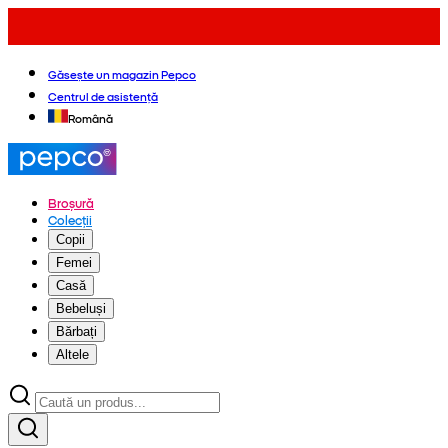
Găsește un magazin Pepco
Centrul de asistență
Română
Broșură
Colecții
Copii
Femei
Casă
Bebeluși
Bărbați
Altele