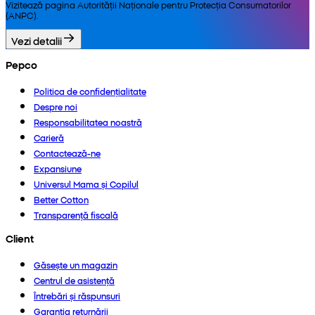
Vizitează pagina Autorității Naționale pentru Protecția Consumatorilor
(ANPC).
Vezi detalii
Pepco
Politica de confidențialitate
Despre noi
Responsabilitatea noastră
Carieră
Contactează-ne
Expansiune
Universul Mama și Copilul
Better Cotton
Transparență fiscală
Client
Găsește un magazin
Centrul de asistență
Întrebări și răspunsuri
Garanția returnării