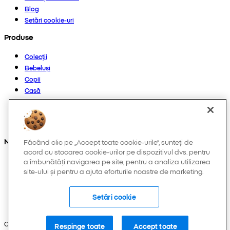
Blog
Setări cookie-uri
Produse
Colecții
Bebeluși
Copii
Casă
Femei
Bărbați
Altele
Ne găsești și pe:
Făcând clic pe „Accept toate cookie-urile”, sunteți de
acord cu stocarea cookie-urilor pe dispozitivul dvs. pentru
a îmbunătăți navigarea pe site, pentru a analiza utilizarea
site-ului și pentru a ajuta eforturile noastre de marketing.
Setări cookie
Copyright © 2026 Pepco. Toate drepturile rezervate.
Respinge toate
Accept toate