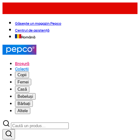
Găsește un magazin Pepco
Centrul de asistență
Română
Broșură
Colecții
Copii
Femei
Casă
Bebeluși
Bărbați
Altele