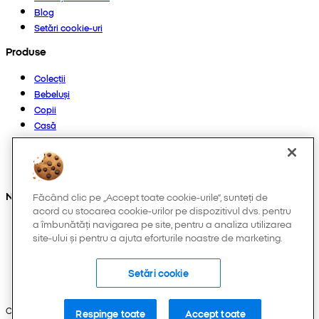
Blog
Setări cookie-uri
Produse
Colecții
Bebeluși
Copii
Casă
Femei
Bărbați
Altele
Ne găsești și pe:
Făcând clic pe „Accept toate cookie-urile”, sunteți de
acord cu stocarea cookie-urilor pe dispozitivul dvs. pentru
a îmbunătăți navigarea pe site, pentru a analiza utilizarea
site-ului și pentru a ajuta eforturile noastre de marketing.
Setări cookie
Copyright © 2026 Pepco. Toate drepturile rezervate.
Respinge toate
Accept toate