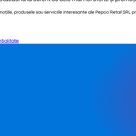
iile, produsele sau serviciile interesante ale Pepco Retail SRL pri
țialitate