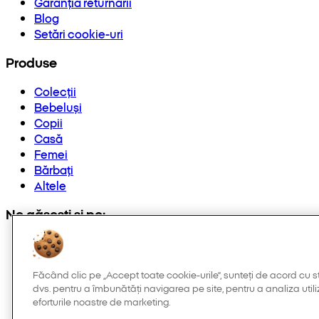
Garanția returnării
Blog
Setări cookie-uri
Produse
Colecții
Bebeluși
Copii
Casă
Femei
Bărbați
Altele
Ne găsești și pe:
Făcând clic pe „Accept toate cookie-urile”, sunteți de acord cu s
dvs. pentru a îmbunătăți navigarea pe site, pentru a analiza utiliz
eforturile noastre de marketing.