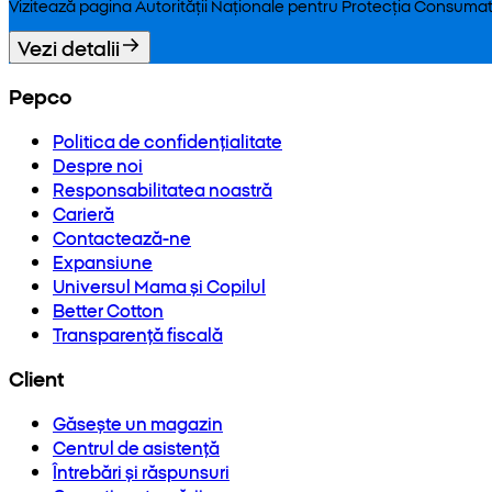
Vizitează pagina Autorității Naționale pentru Protecția Consumat
Vezi detalii
Pepco
Politica de confidențialitate
Despre noi
Responsabilitatea noastră
Carieră
Contactează-ne
Expansiune
Universul Mama și Copilul
Better Cotton
Transparență fiscală
Client
Găsește un magazin
Centrul de asistență
Întrebări și răspunsuri