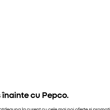
 înainte cu Pepco.
otdeauna la curent cu cele mai noi oferte și promoții