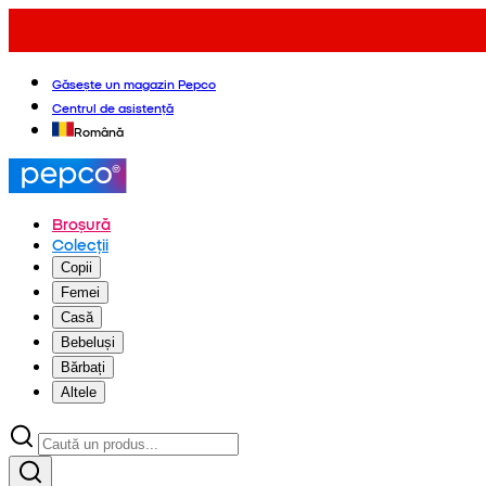
Găsește un magazin Pepco
Centrul de asistență
Română
Broșură
Colecții
Copii
Femei
Casă
Bebeluși
Bărbați
Altele