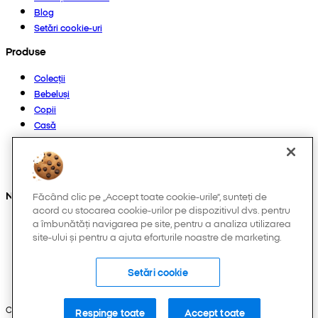
Blog
Setări cookie-uri
Produse
Colecții
Bebeluși
Copii
Casă
Femei
Bărbați
Altele
Ne găsești și pe:
Făcând clic pe „Accept toate cookie-urile”, sunteți de
acord cu stocarea cookie-urilor pe dispozitivul dvs. pentru
a îmbunătăți navigarea pe site, pentru a analiza utilizarea
site-ului și pentru a ajuta eforturile noastre de marketing.
Setări cookie
Copyright © 2026 Pepco. Toate drepturile rezervate.
Respinge toate
Accept toate