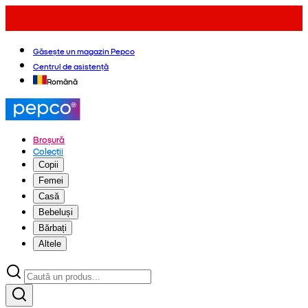
Găsește un magazin Pepco
Centrul de asistență
Română
Broșură
Colecții
Copii
Femei
Casă
Bebeluși
Bărbați
Altele