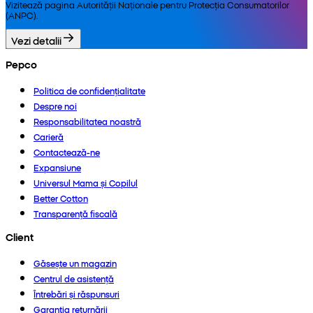
Vizitează pagina Autorității Naționale pentru Protecția Consumatorilor
(ANPC).
Vezi detalii
Pepco
Politica de confidențialitate
Despre noi
Responsabilitatea noastră
Carieră
Contactează-ne
Expansiune
Universul Mama și Copilul
Better Cotton
Transparență fiscală
Client
Găsește un magazin
Centrul de asistență
Întrebări și răspunsuri
Garanția returnării