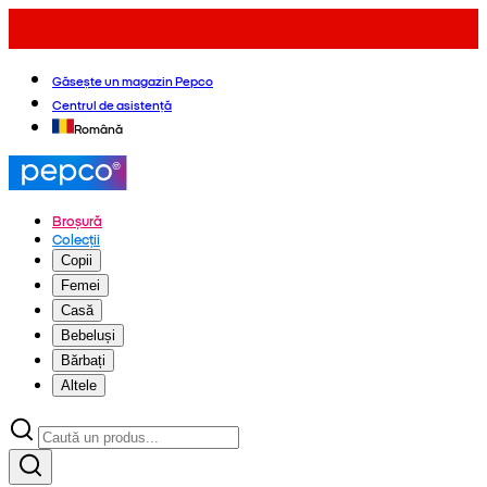
Găsește un magazin Pepco
Centrul de asistență
Română
Broșură
Colecții
Copii
Femei
Casă
Bebeluși
Bărbați
Altele