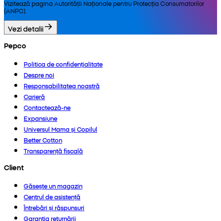
Vizitează pagina Autorității Naționale pentru Protecția Consumatorilor
(ANPC).
Vezi detalii
Pepco
Politica de confidențialitate
Despre noi
Responsabilitatea noastră
Carieră
Contactează-ne
Expansiune
Universul Mama și Copilul
Better Cotton
Transparență fiscală
Client
Găsește un magazin
Centrul de asistență
Întrebări și răspunsuri
Garanția returnării