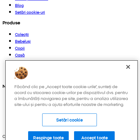
Blog
Setări cookie-uri
Produse
Colecții
Bebeluși
Copii
Casă
Femei
Bărbați
Altele
Ne găsești și pe:
Făcând clic pe „Accept toate cookie-urile”, sunteți de
acord cu stocarea cookie-urilor pe dispozitivul dvs. pentru
a îmbunătăți navigarea pe site, pentru a analiza utilizarea
site-ului și pentru a ajuta eforturile noastre de marketing.
Setări cookie
Copyright © 2026 Pepco. Toate drepturile rezervate.
Respinge toate
Accept toate