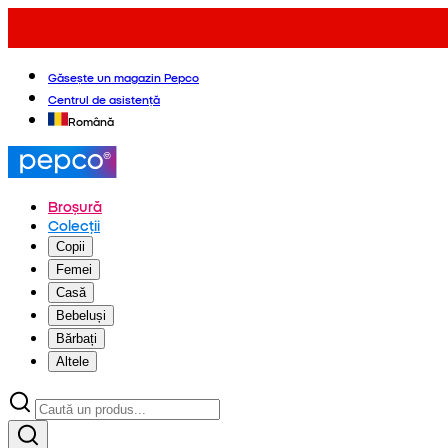
Găsește un magazin Pepco
Centrul de asistență
Română
Broșură
Colecții
Copii
Femei
Casă
Bebeluși
Bărbați
Altele