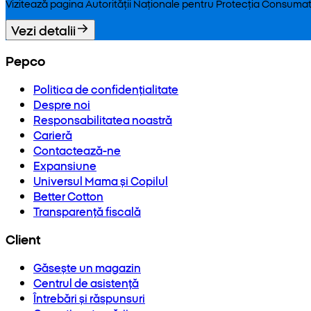
Vizitează pagina Autorității Naționale pentru Protecția Consumat
Vezi detalii
Pepco
Politica de confidențialitate
Despre noi
Responsabilitatea noastră
Carieră
Contactează-ne
Expansiune
Universul Mama și Copilul
Better Cotton
Transparență fiscală
Client
Găsește un magazin
Centrul de asistență
Întrebări și răspunsuri