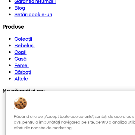
Garanția returnării
Blog
Setări cookie-uri
Produse
Colecții
Bebeluși
Copii
Casă
Femei
Bărbați
Altele
Ne găsești și pe:
Făcând clic pe „Accept toate cookie-urile”, sunteți de acord cu s
dvs. pentru a îmbunătăți navigarea pe site, pentru a analiza utiliz
eforturile noastre de marketing.