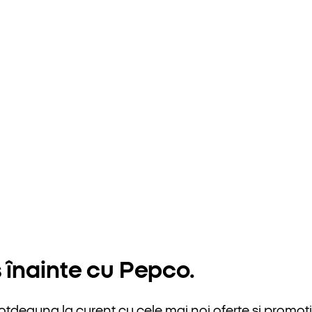
 înainte cu Pepco.
otdeauna la curent cu cele mai noi oferte și promoții