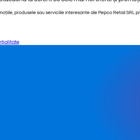
iile, produsele sau serviciile interesante ale Pepco Retail SRL pri
țialitate