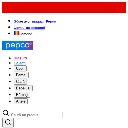
Găsește un magazin Pepco
Centrul de asistență
Română
Broșură
Colecții
Copii
Femei
Casă
Bebeluși
Bărbați
Altele