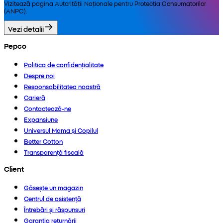
Vizitează pagina Autorității Naționale pentru Protecția Consumatorilor
(ANPC).
Vezi detalii
Pepco
Politica de confidențialitate
Despre noi
Responsabilitatea noastră
Carieră
Contactează-ne
Expansiune
Universul Mama și Copilul
Better Cotton
Transparență fiscală
Client
Găsește un magazin
Centrul de asistență
Întrebări și răspunsuri
Garanția returnării