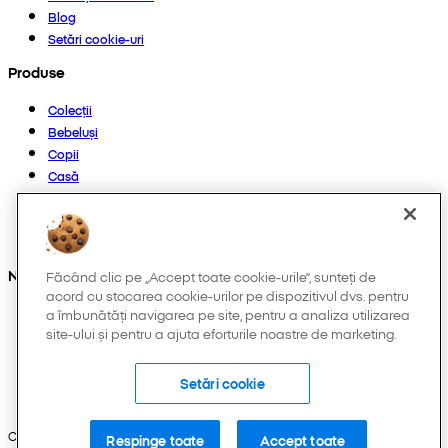
Blog
Setări cookie-uri
Produse
Colecții
Bebeluși
Copii
Casă
Femei
Bărbați
Altele
Ne găsești și pe:
Făcând clic pe „Accept toate cookie-urile”, sunteți de
acord cu stocarea cookie-urilor pe dispozitivul dvs. pentru
a îmbunătăți navigarea pe site, pentru a analiza utilizarea
site-ului și pentru a ajuta eforturile noastre de marketing.
Setări cookie
Copyright © 2026 Pepco. Toate drepturile rezervate.
Respinge toate
Accept toate