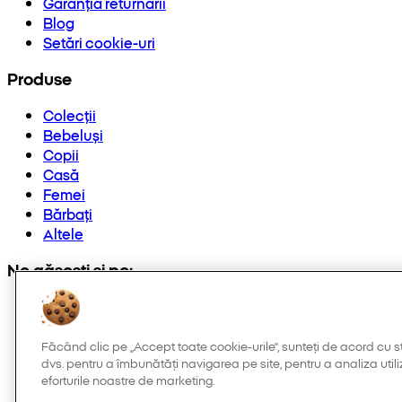
Garanția returnării
Blog
Setări cookie-uri
Produse
Colecții
Bebeluși
Copii
Casă
Femei
Bărbați
Altele
Ne găsești și pe:
Făcând clic pe „Accept toate cookie-urile”, sunteți de acord cu s
dvs. pentru a îmbunătăți navigarea pe site, pentru a analiza utiliz
eforturile noastre de marketing.