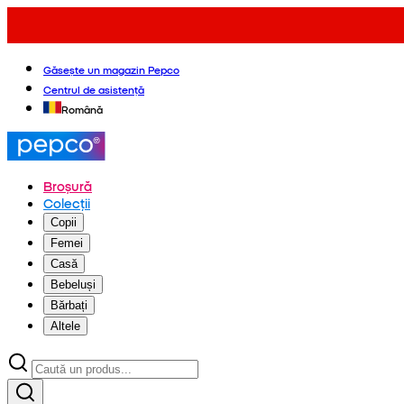
Găsește un magazin Pepco
Centrul de asistență
Română
Broșură
Colecții
Copii
Femei
Casă
Bebeluși
Bărbați
Altele