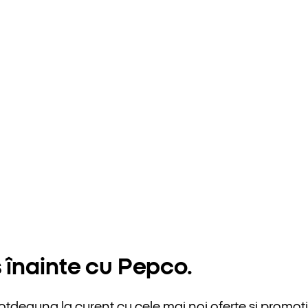
 înainte cu Pepco.
otdeauna la curent cu cele mai noi oferte și promoții