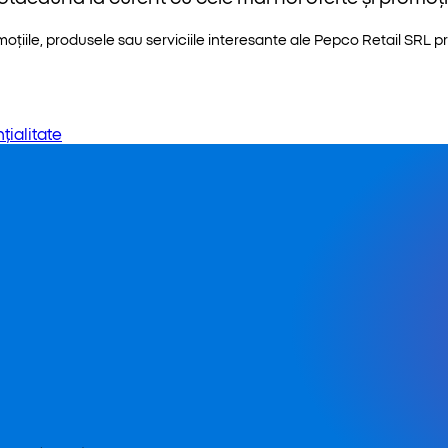
iile, produsele sau serviciile interesante ale Pepco Retail SRL pri
țialitate