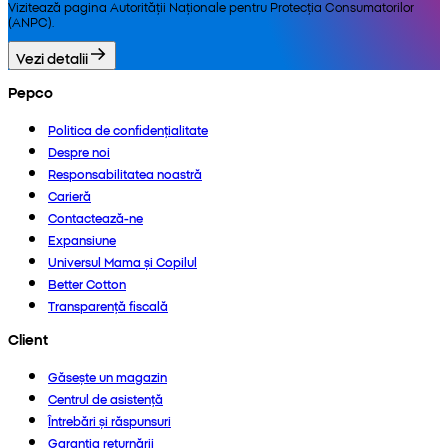
Vizitează pagina Autorității Naționale pentru Protecția Consumatorilor
(ANPC).
Vezi detalii
Pepco
Politica de confidențialitate
Despre noi
Responsabilitatea noastră
Carieră
Contactează-ne
Expansiune
Universul Mama și Copilul
Better Cotton
Transparență fiscală
Client
Găsește un magazin
Centrul de asistență
Întrebări și răspunsuri
Garanția returnării