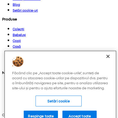
Blog
Setări cookie-uri
Produse
Colecții
Bebeluși
Copii
Casă
Femei
Bărbați
Altele
Ne găsești și pe:
Făcând clic pe „Accept toate cookie-urile”, sunteți de
acord cu stocarea cookie-urilor pe dispozitivul dvs. pentru
a îmbunătăți navigarea pe site, pentru a analiza utilizarea
site-ului și pentru a ajuta eforturile noastre de marketing.
Setări cookie
Copyright © 2026 Pepco. Toate drepturile rezervate.
Respinge toate
Accept toate