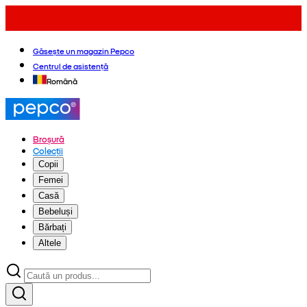
Găsește un magazin Pepco
Centrul de asistență
Română
Broșură
Colecții
Copii
Femei
Casă
Bebeluși
Bărbați
Altele