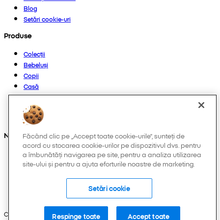
Blog
Setări cookie-uri
Produse
Colecții
Bebeluși
Copii
Casă
Femei
Bărbați
Altele
Ne găsești și pe:
Făcând clic pe „Accept toate cookie-urile”, sunteți de
acord cu stocarea cookie-urilor pe dispozitivul dvs. pentru
a îmbunătăți navigarea pe site, pentru a analiza utilizarea
site-ului și pentru a ajuta eforturile noastre de marketing.
Setări cookie
Copyright © 2026 Pepco. Toate drepturile rezervate.
Respinge toate
Accept toate