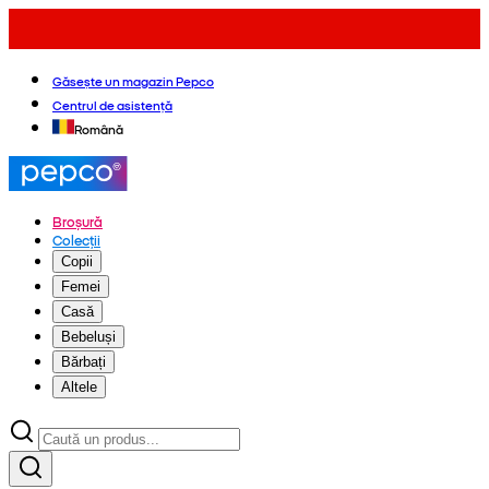
Găsește un magazin Pepco
Centrul de asistență
Română
Broșură
Colecții
Copii
Femei
Casă
Bebeluși
Bărbați
Altele