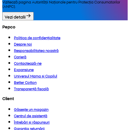
Vizitează pagina Autorității Naționale pentru Protecția Consumatorilor
(ANPC).
Vezi detalii
Pepco
Politica de confidențialitate
Despre noi
Responsabilitatea noastră
Carieră
Contactează-ne
Expansiune
Universul Mama și Copilul
Better Cotton
Transparență fiscală
Client
Găsește un magazin
Centrul de asistență
Întrebări și răspunsuri
Garanția returnării